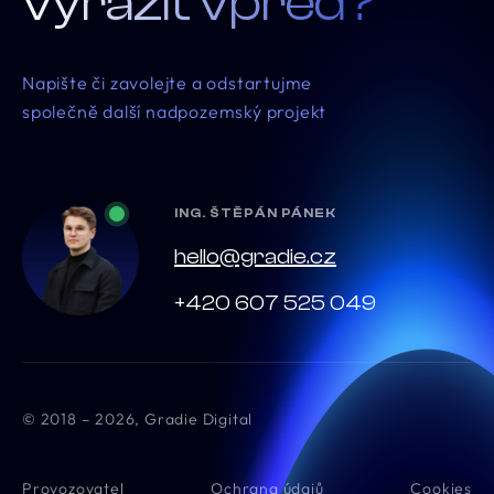
vyrazit vpřed?
Napište či zavolejte a odstartujme
společně další nadpozemský projekt
ING. ŠTĚPÁN PÁNEK
hello@gradie.cz
+420 607 525 049
© 2018 – 2026, Gradie Digital
Provozovatel
Ochrana údajů
Cookies