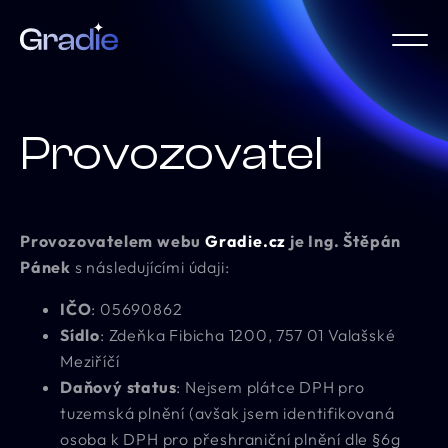
Provozovatel
Provozovatelem webu
Gradie.cz
je Ing. Štěpán
Pánek
s následujícími údaji:
IČO
: 05690862
Sídlo
: Zdeňka Fibicha 1200, 757 01 Valašské
Meziříčí
Daňový status
: Nejsem plátce DPH pro
tuzemská plnění (avšak jsem identifikovaná
osoba k DPH pro přeshraniční plnění dle §6g